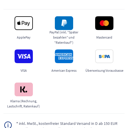
PayPal (inkl. "Später
ApplePay
bezahlen" und
Mastercard
"Ratenkauf")
VISA
American Express
Überweisung Vorauskasse
Klarna (Rechnung,
Lastschrift, Ratenkauf)
*
inkl. MwSt., kostenfreier Standard Versand in D ab 150 EUR