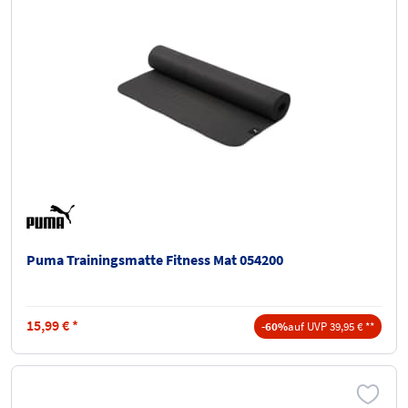
Puma Trainingsmatte Fitness Mat 054200
15,99
€
*
-60%
auf UVP 39,95 € **