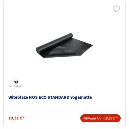
Witeblaze NOS ECO STANDARD Yogamatte
10,31
€
*
-48%
auf UVP 19,95 € **