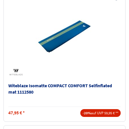
Witeblaze Isomatte COMPACT COMFORT Selfinflated
mat 1112580
47,95
€
*
-20%
auf UVP 59,95 € **