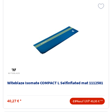
Witeblaze Isomate COMPACT L Selfinflated mat 1112581
40,27
€
*
-19%
auf UVP 49,95 € **