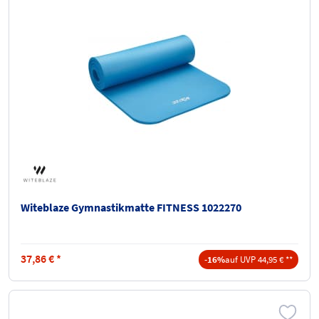
Witeblaze Gymnastikmatte FITNESS 1022270
37,86
€
*
-16%
auf UVP 44,95 € **