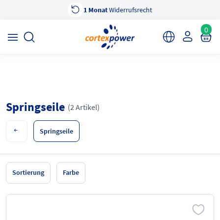
1 Monat
Widerrufsrecht
×
cortexpower Sportshop
Anzeigen
cortexpower.de GmbH
0
Springseile
(2 Artikel)
Springseile
Sortierung
Farbe