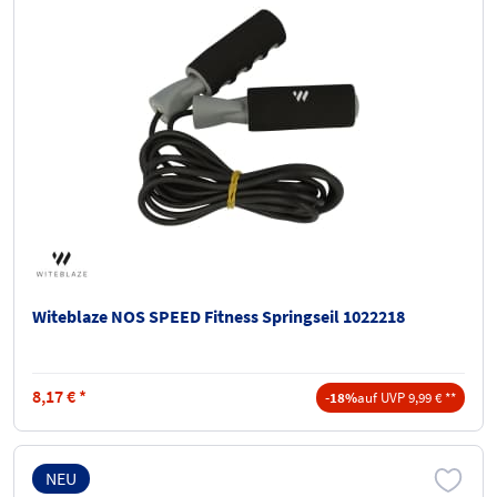
Witeblaze NOS SPEED Fitness Springseil 1022218
8,17
€
*
-18%
auf UVP 9,99 € **
NEU