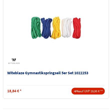
Witeblaze Gymnastikspringseil 5er Set 1022253
18,84
€
*
-6%
auf UVP 19,95 € **