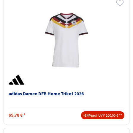
adidas Damen DFB Home Trikot 2026
65,78
€
*
-34%
auf UVP 100,00 € **