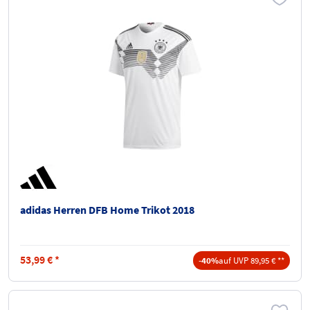
adidas Herren DFB Home Trikot 2018
53,99
€
*
-40%
auf UVP 89,95 € **