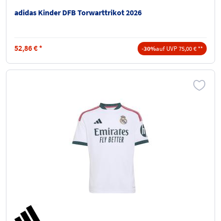
adidas Kinder DFB Torwarttrikot 2026
52,86
€
*
-30%
auf UVP 75,00 € **