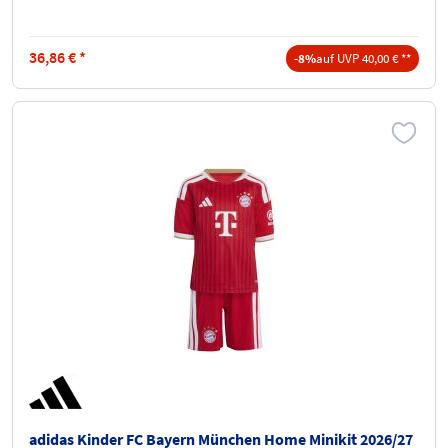
36,86
€
*
-8%
auf UVP 40,00 € **
adidas Kinder FC Bayern München Home Minikit 2026/27