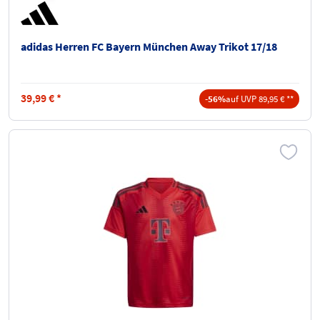
adidas Herren FC Bayern München Away Trikot 17/18
39,99
€
*
-56%
auf UVP 89,95 € **