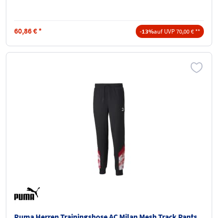
60,86
€
*
-13%
auf UVP 70,00 € **
Puma Herren Trainingshose AC Milan Mesh Track Pants