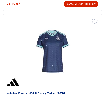
75,40
€
*
-25%
auf UVP 100,00 € **
adidas Damen DFB Away Trikot 2026