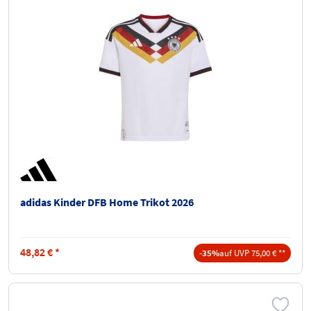
adidas Kinder DFB Home Trikot 2026
48,82
€
*
-35%
auf UVP 75,00 € **