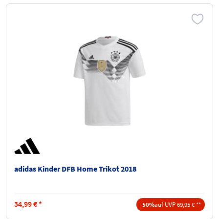
adidas Kinder DFB Home Trikot 2018
34,99
€
*
-50%
auf UVP 69,95 € **