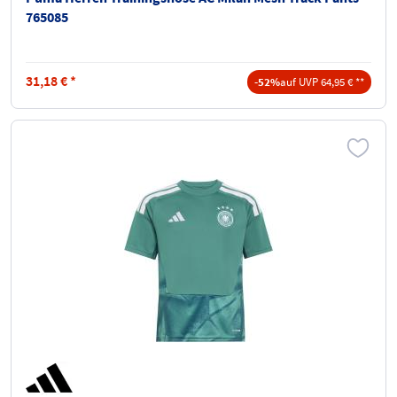
765085
31,18
€
*
-52%
auf UVP 64,95 € **