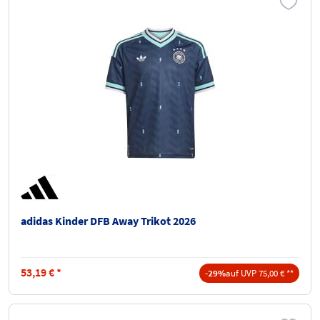
adidas Kinder DFB Away Trikot 2026
53,19
€
*
-29%
auf UVP 75,00 € **