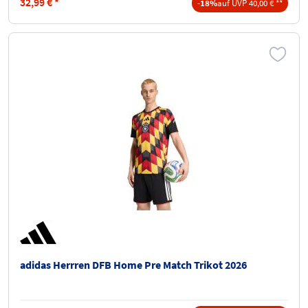
32,99
€
*
-18%
auf UVP 40,00 € **
adidas Herrren DFB Home Pre Match Trikot 2026