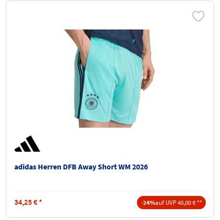
adidas Herren DFB Away Short WM 2026
34,25
€
*
-24%
auf UVP 45,00 € **