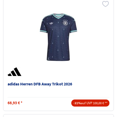
adidas Herren DFB Away Trikot 2026
68,93
€
*
-31%
auf UVP 100,00 € **