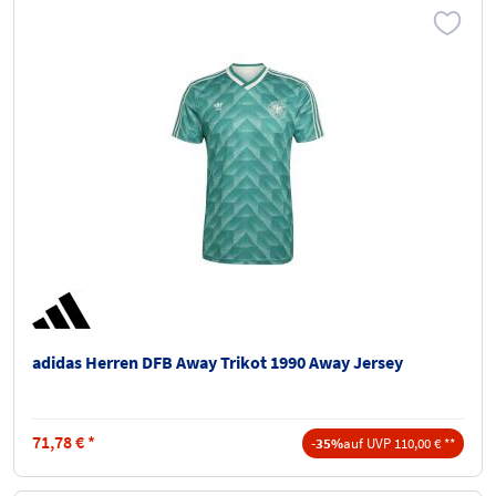
adidas Herren DFB Away Trikot 1990 Away Jersey
71,78
€
*
-35%
auf UVP 110,00 € **