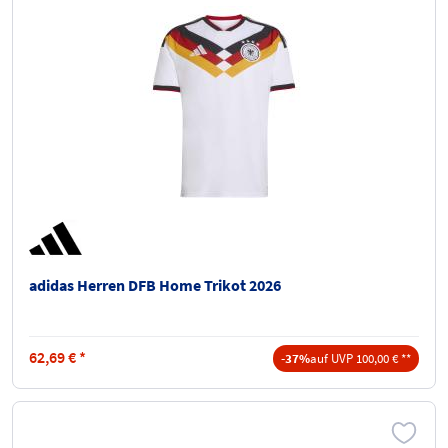
adidas Herren DFB Home Trikot 2026
62,69
€
*
-37%
auf UVP 100,00 € **