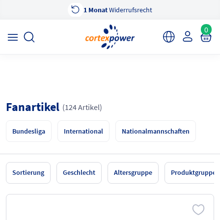
Versand DE
2,99 €
ab
150 € gratis
×
cortexpower Sportshop
Anzeigen
cortexpower.de GmbH
0
Fanartikel
(124 Artikel)
Bundesliga
International
Nationalmannschaften
Sortierung
Geschlecht
Altersgruppe
Produktgruppe