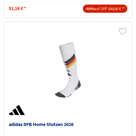
51,16
€
*
-49%
auf UVP 100,00 € **
adidas DFB Home Stutzen 2026