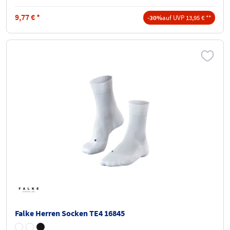
9,77
€
*
-30%
auf UVP 13,95 € **
Falke Herren Socken TE4 16845