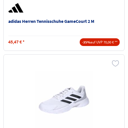
adidas Herren Tennisschuhe GameCourt 2 M
45,47
€
*
-35%
auf UVP 70,00 € **