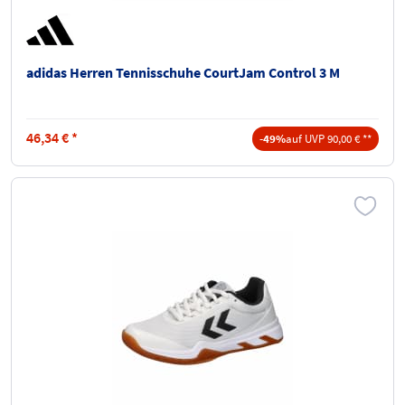
adidas Herren Tennisschuhe CourtJam Control 3 M
46,34
€
*
-49%
auf UVP 90,00 € **