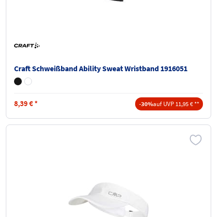
Craft Schweißband Ability Sweat Wristband 1916051
8,39
€
*
-30%
auf UVP 11,95 € **