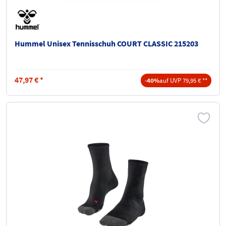
Hummel Unisex Tennisschuh COURT CLASSIC 215203
47,97
€
*
-40%
auf UVP 79,95 € **