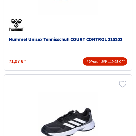
Hummel Unisex Tennisschuh COURT CONTROL 215202
71,97
€
*
-40%
auf UVP 119,95 € **