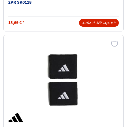
2PR SK0118
13,69
€
*
-45%
auf UVP 24,99 € **