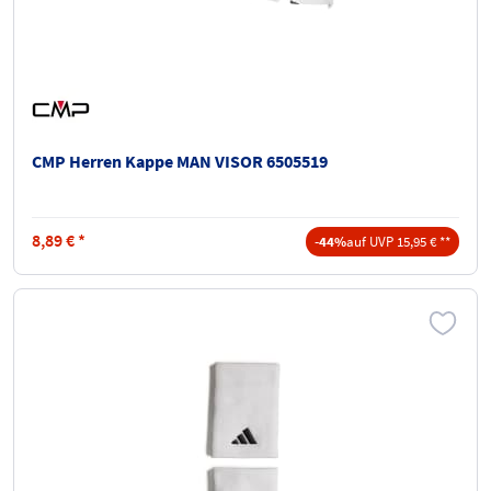
CMP Herren Kappe MAN VISOR 6505519
8,89
€
*
-44%
auf UVP 15,95 € **