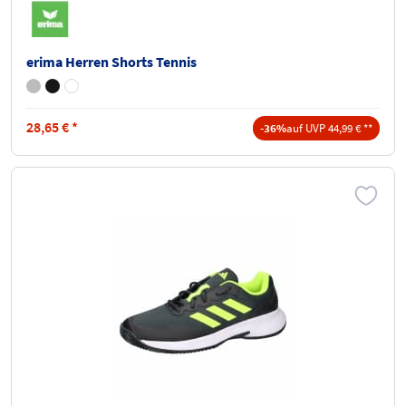
erima Herren Shorts Tennis
28,65
€
*
-36%
auf UVP 44,99 € **