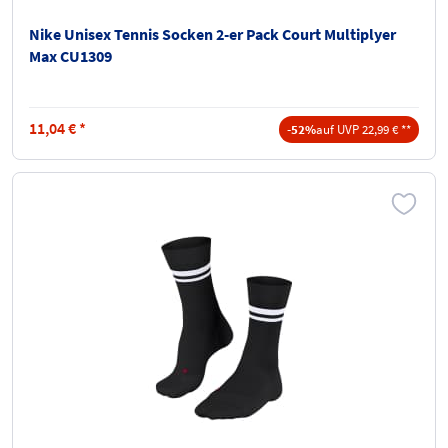
Nike Unisex Tennis Socken 2-er Pack Court Multiplyer
Max CU1309
11,04
€
*
-52%
auf UVP 22,99 € **