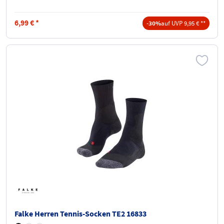
6,99
€
*
-30%
auf UVP 9,95 € **
Falke Herren Tennis-Socken TE2 16833