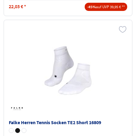
22,03
€
*
-45%
auf UVP 39,95 € **
Falke Herren Tennis Socken TE2 Short 16809