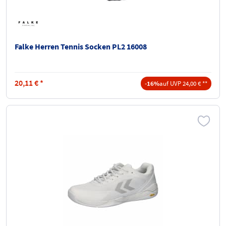
Falke Herren Tennis Socken PL2 16008
20,11
€
*
-16%
auf UVP 24,00 € **