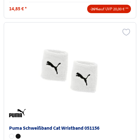
14,85
€
*
-26%
auf UVP 20,00 € **
Puma Schweißband Cat Wristband 051156