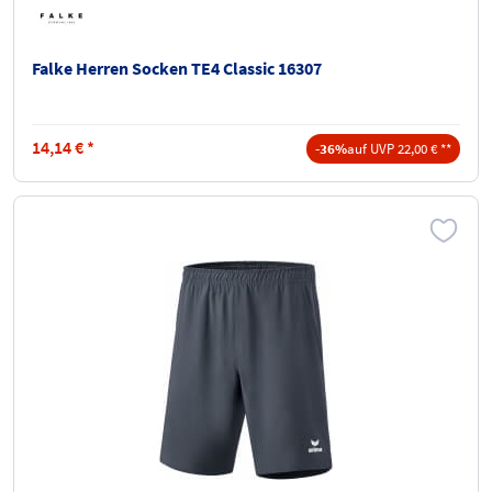
Falke Herren Socken TE4 Classic 16307
14,14
€
*
-36%
auf UVP 22,00 € **