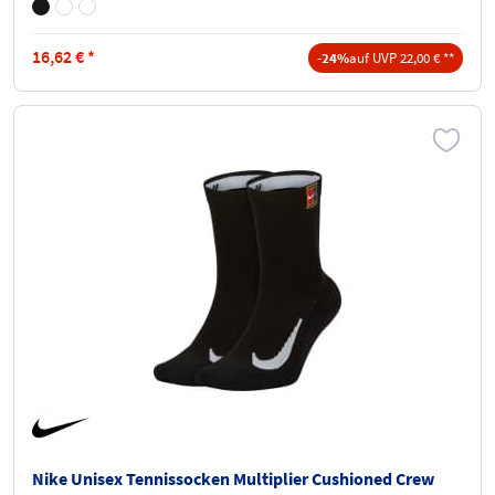
16,62
€
*
-24%
auf UVP 22,00 € **
Nike Unisex Tennissocken Multiplier Cushioned Crew