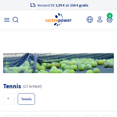
Versand DE
2,99 €
ab
150 € gratis
×
cortexpower Sportshop
Anzeigen
cortexpower.de GmbH
0
Tennis
(27 Artikel)
Tennis