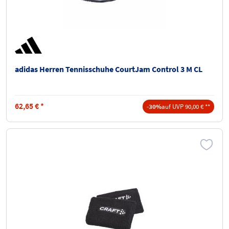
adidas Herren Tennisschuhe CourtJam Control 3 M CL
62,65
€
*
-30%
auf UVP 90,00 € **