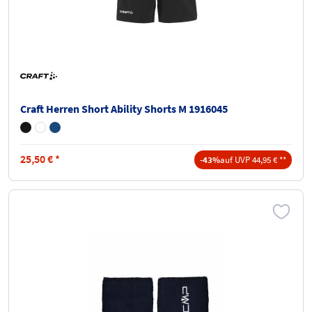
Craft Herren Short Ability Shorts M 1916045
25,50
€
*
-43%
auf UVP 44,95 € **