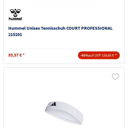
Hummel Unisex Tennisschuh COURT PROFESSIONAL
215201
95,97
€
*
-40%
auf UVP 159,95 € **