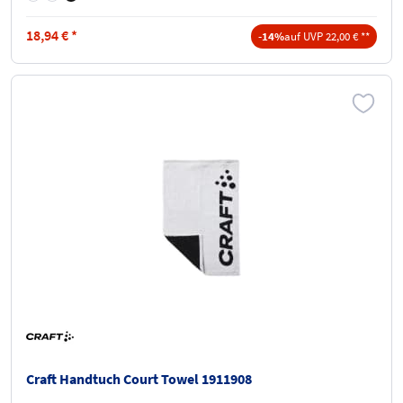
18,94
€
*
-14%
auf UVP 22,00 € **
Craft Handtuch Court Towel 1911908