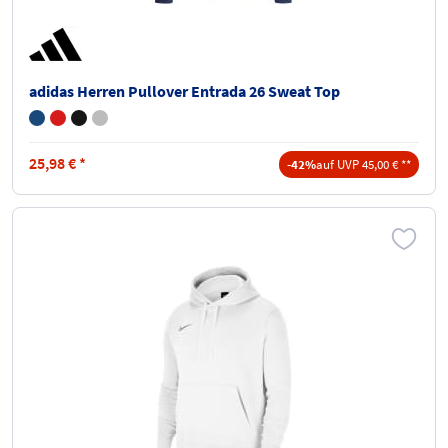
adidas Herren Pullover Entrada 26 Sweat Top
25,98
€
*
-42%
auf UVP 45,00 € **