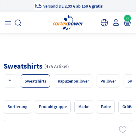
Versand DE
2,99 €
ab
150 € gratis
×
cortexpower Sportshop
Anzeigen
cortexpower.de GmbH
0
Sweatshirts
(475 Artikel)
Sweatshirts
Kapuzenpullover
Pullover
Swea
Sortierung
Produktgruppe
Marke
Farbe
Größe