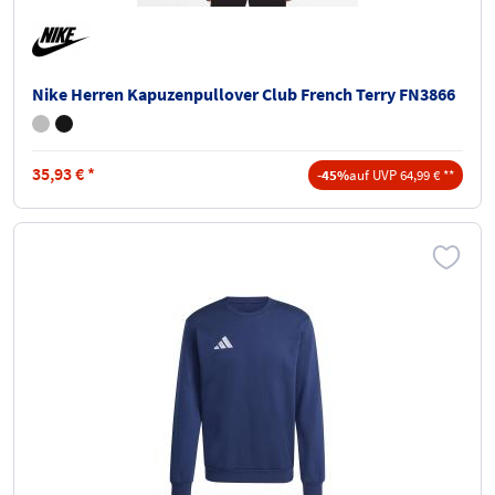
Nike Herren Kapuzenpullover Club French Terry FN3866
35,93
€
*
-45%
auf UVP 64,99 € **