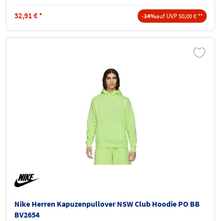
32,91
€
*
-34%
auf UVP 50,00 € **
Nike Herren Kapuzenpullover NSW Club Hoodie PO BB
BV2654