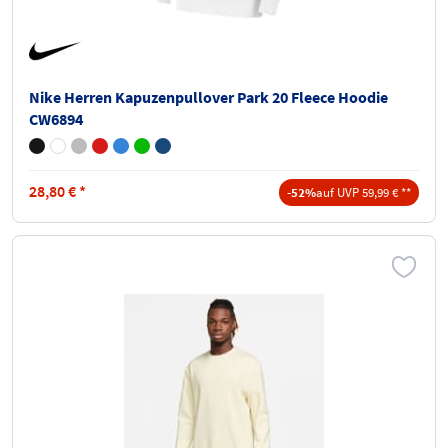
Nike Herren Kapuzenpullover Park 20 Fleece Hoodie
CW6894
28,80
€
*
-52%
auf UVP 59,99 € **