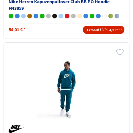
Nike Herren Kapuzenpullover Club BB PO Hoodie
FN3859
54,01
€
*
-17%
auf UVP 64,99 € **