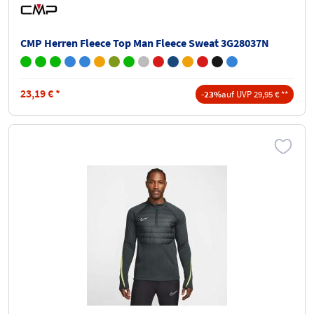
CMP Herren Fleece Top Man Fleece Sweat 3G28037N
23,19
€
*
-23%
auf UVP 29,95 € **