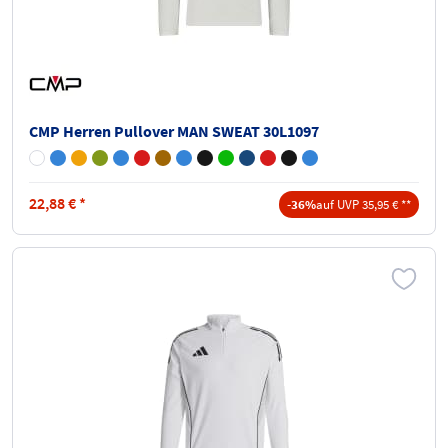
CMP Herren Pullover MAN SWEAT 30L1097
22,88
€
*
-36%
auf UVP 35,95 € **