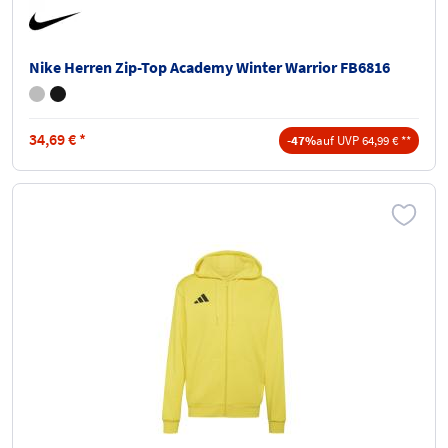
Nike Herren Zip-Top Academy Winter Warrior FB6816
34,69
€
*
-47%
auf UVP 64,99 € **