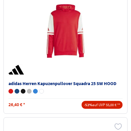
adidas Herren Kapuzenpullover Squadra 25 SW HOOD
26,40
€
*
-52%
auf UVP 55,00 € **