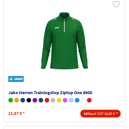
Jako Herren Trainingstop Ziptop One 8600
21,67
€
*
-38%
auf UVP 34,99 € **