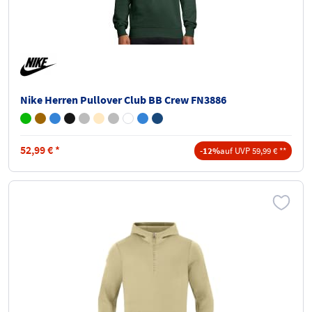
Nike Herren Pullover Club BB Crew FN3886
52,99
€
*
-12%
auf UVP 59,99 € **