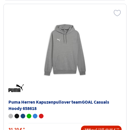
Puma Herren Kapuzenpullover teamGOAL Casuals
Hoody 658618
31,20
€
*
-38%
auf UVP 49,95 € **