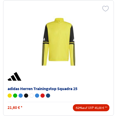
adidas Herren Trainingstop Squadra 25
21,60
€
*
-52%
auf UVP 45,00 € **