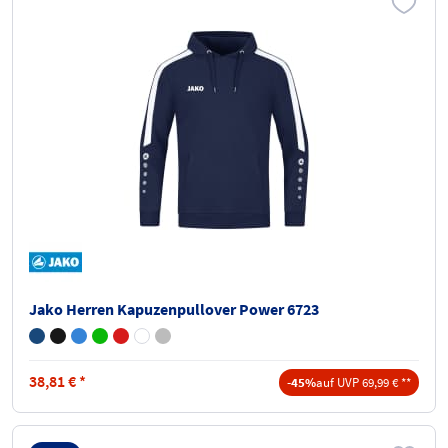
Jako Herren Kapuzenpullover Power 6723
38,81
€
*
-45%
auf UVP 69,99 € **