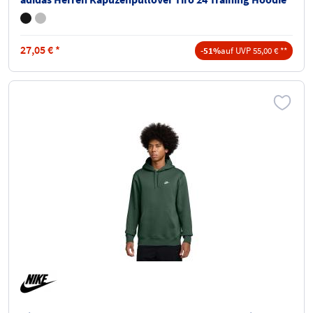
27,05
€
*
-51%
auf UVP 55,00 € **