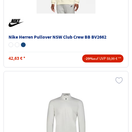
Nike Herren Pullover NSW Club Crew BB BV2662
42,63
€
*
-29%
auf UVP 59,99 € **