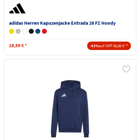
adidas Herren Kapuzenjacke Entrada 26 FZ Hoody
28,59
€
*
-43%
auf UVP 50,00 € **