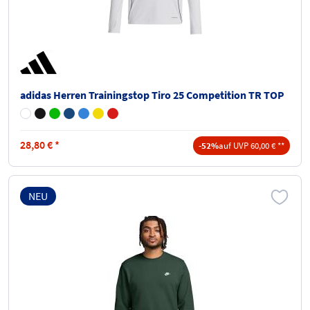
adidas Herren Trainingstop Tiro 25 Competition TR TOP
28,80
€
*
-52%
auf UVP 60,00 € **
NEU