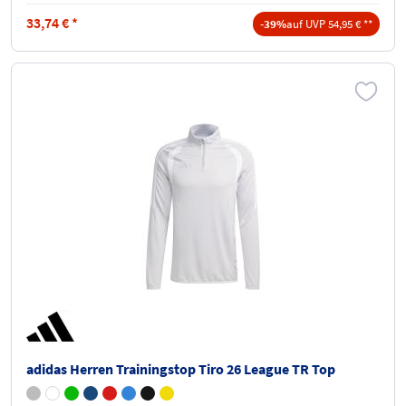
33,74
€
*
-39%
auf UVP 54,95 € **
adidas Herren Trainingstop Tiro 26 League TR Top