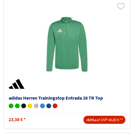
adidas Herren Trainingstop Entrada 26 TR Top
23,38
€
*
-42%
auf UVP 40,00 € **