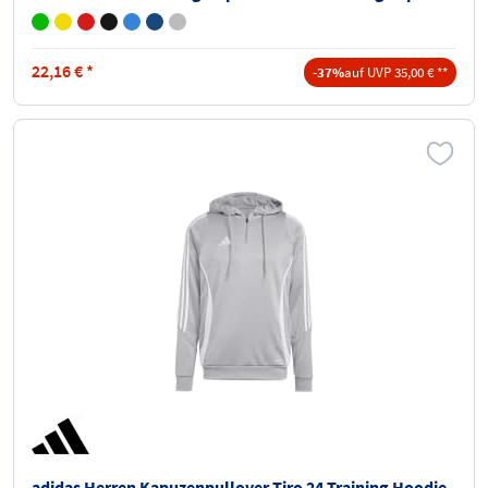
22,16
€
*
-37%
auf UVP 35,00 € **
adidas Herren Kapuzenpullover Tiro 24 Training Hoodie