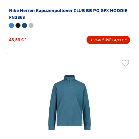
Nike Herren Kapuzenpullover CLUB BB PO GFX HOODIE
FN3868
48,53
€
*
-25%
auf UVP 64,99 € **