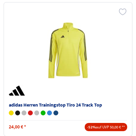
adidas Herren Trainingstop Tiro 24 Track Top
24,00
€
*
-52%
auf UVP 50,00 € **