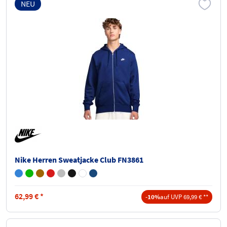
NEU
Nike Herren Sweatjacke Club FN3861
62,99
€
*
-10%
auf UVP 69,99 € **