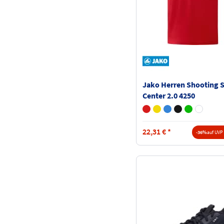
Jako Herren Shooting S
Center 2.0 4250
22,31
€
*
-36%
auf UVP 