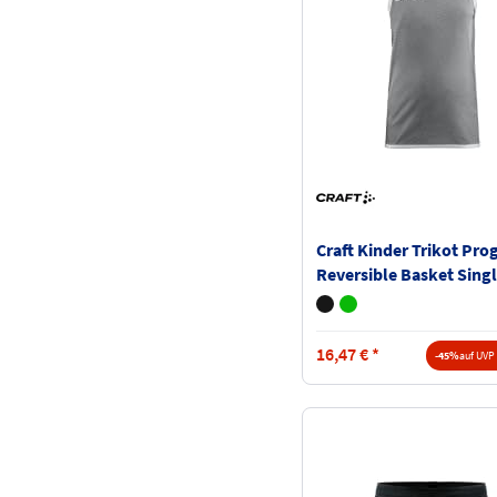
Craft Kinder Trikot Pro
Reversible Basket Singl
Jersey 1911111
16,47
€
*
-45%
auf UVP 