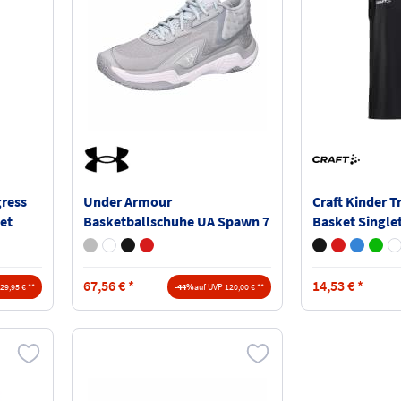
gress
Under Armour
Craft Kinder T
et
Basketballschuhe UA Spawn 7
Basket Single
Mid 6000753
67,56
€
*
14,53
€
*
29,95 € **
-44%
auf UVP 120,00 € **