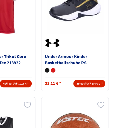
r Trikot Core
Under Armour Kinder
 Tee 213922
Basketballschuhe PS
Lockdown 7 3028514
31,11
€
*
-40%
auf UVP 19,95 € **
-38%
auf UVP 50,00 € **