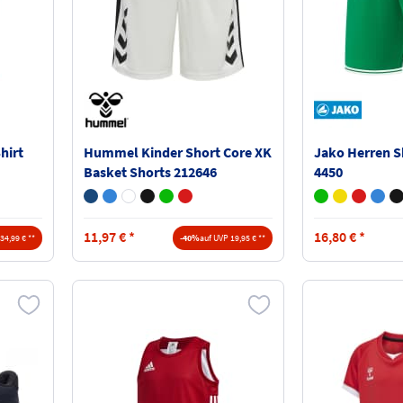
hirt
Hummel Kinder Short Core XK
Jako Herren S
Basket Shorts 212646
4450
11,97
€
*
16,80
€
*
34,99 € **
-40%
auf UVP 19,95 € **