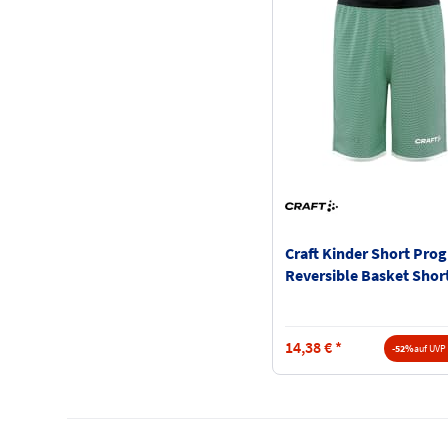
Craft Kinder Short Prog
Reversible Basket Shor
1911117
14,38
€
*
-52%
auf UVP 