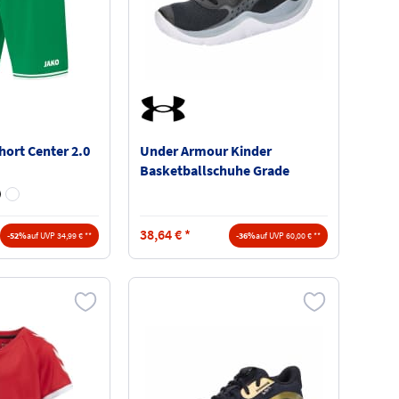
hort Center 2.0
Under Armour Kinder
Basketballschuhe Grade
School Jet 23 3026635
38,64
€
*
-52%
auf UVP 34,99 € **
-36%
auf UVP 60,00 € **