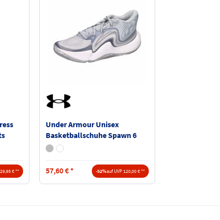
ress
Under Armour Unisex
ts
Basketballschuhe Spawn 6
Mid 3027647
57,60
€
*
29,95 € **
-52%
auf UVP 120,00 € **