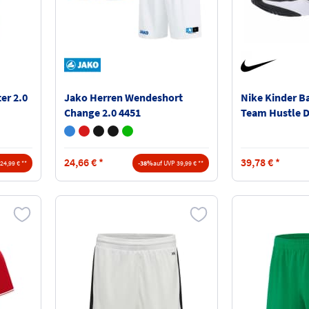
er 2.0
Jako Herren Wendeshort
Nike Kinder B
Change 2.0 4451
Team Hustle D
24,66
€
*
39,78
€
*
24,99 € **
-38%
auf UVP 39,99 € **