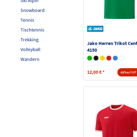
Ski Alpin
Snowboard
Tennis
Tischtennis
Trekking
Jako Herren Trikot Cent
Volleyball
4150
Wandern
12,00
€
*
-52%
auf UVP 