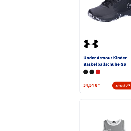
Under Armour Kinder
Basketballschuhe GS
Lockdown 7 3028513
34,54
€
*
-37%
auf UVP 