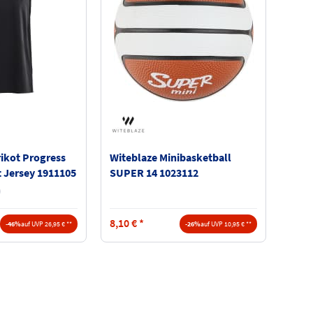
rikot Progress
Witeblaze Minibasketball
t Jersey 1911105
SUPER 14 1023112
8,10
€
*
-46%
auf UVP 26,95 € **
-26%
auf UVP 10,95 € **