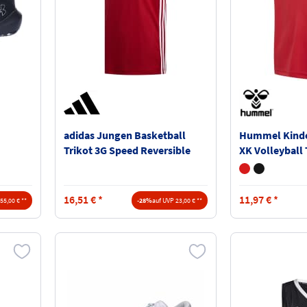
adidas Jungen Basketball
Hummel Kinde
Trikot 3G Speed Reversible
XK Volleyball
16,51
€
*
11,97
€
*
55,00 € **
-28%
auf UVP 23,00 € **