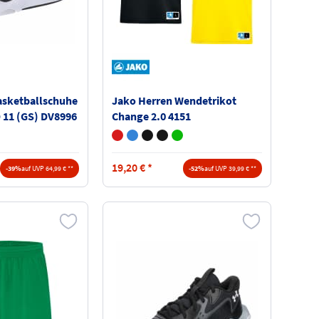
asketballschuhe
Jako Herren Wendetrikot
 11 (GS) DV8996
Change 2.0 4151
19,20
€
*
-39%
auf UVP 64,99 € **
-52%
auf UVP 39,99 € **