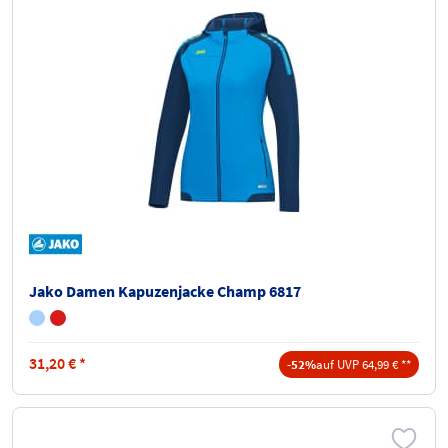
Jako Damen Kapuzenjacke Champ 6817
31,20
€
*
-52%
auf UVP 64,99 € **