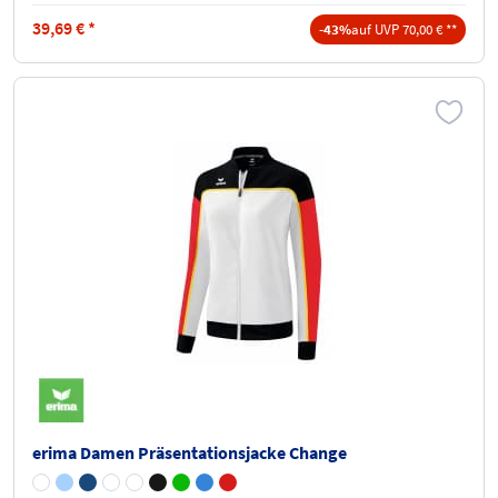
39,69
€
*
-43%
auf UVP 70,00 € **
erima Damen Präsentationsjacke Change