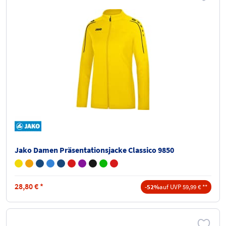
Jako Damen Präsentationsjacke Classico 9850
28,80
€
*
-52%
auf UVP 59,99 € **