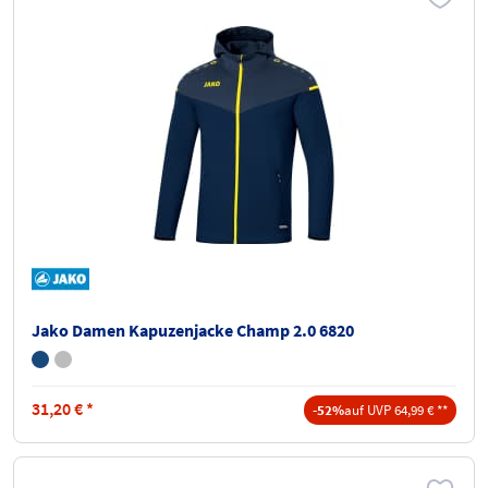
Jako Damen Kapuzenjacke Champ 2.0 6820
31,20
€
*
-52%
auf UVP 64,99 € **