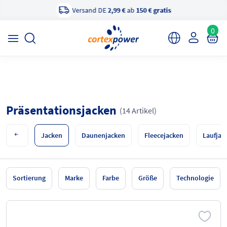
Versand DE
2,99 €
ab
150 € gratis
×
cortexpower Sportshop
Anzeigen
cortexpower.de GmbH
0
Präsentationsjacken
(14 Artikel)
Jacken
Daunenjacken
Fleecejacken
Laufjac
Sortierung
Marke
Farbe
Größe
Technologie