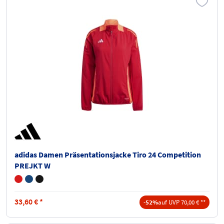
adidas Damen Präsentationsjacke Tiro 24 Competition
PREJKT W
33,60
€
*
-52%
auf UVP 70,00 € **