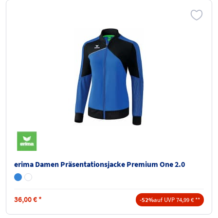
erima Damen Präsentationsjacke Premium One 2.0
36,00
€
*
-52%
auf UVP 74,99 € **