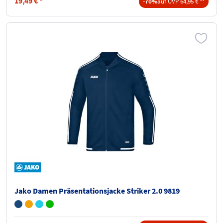
19,49
€
*
-70%
auf UVP 64,95 € **
Jako Damen Präsentationsjacke Striker 2.0 9819