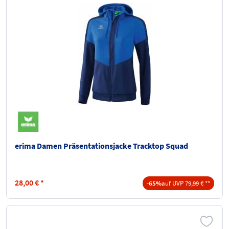
erima Damen Präsentationsjacke Tracktop Squad
28,00
€
*
-65%
auf UVP 79,99 € **