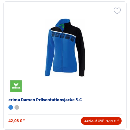
erima Damen Präsentationsjacke 5-C
42,08
€
*
-44%
auf UVP 74,99 € **