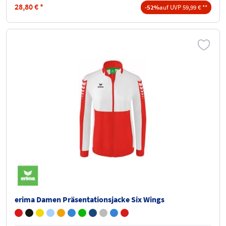
28,80
€
*
-52%
auf UVP 59,99 € **
erima Damen Präsentationsjacke Six Wings