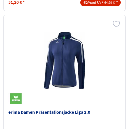
31,20
€
*
-52%
auf UVP 64,99 € **
erima Damen Präsentationsjacke Liga 2.0