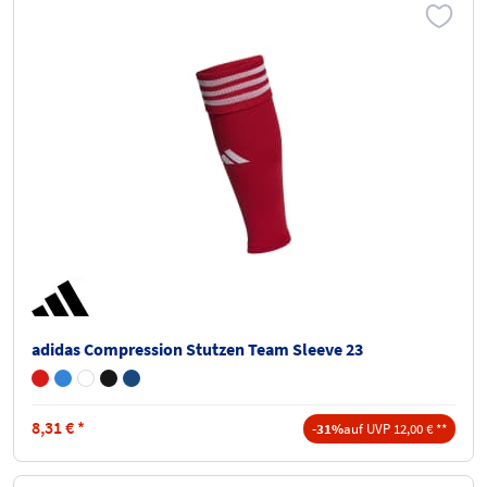
adidas Compression Stutzen Team Sleeve 23
8,31
€
*
-31%
auf UVP 12,00 € **