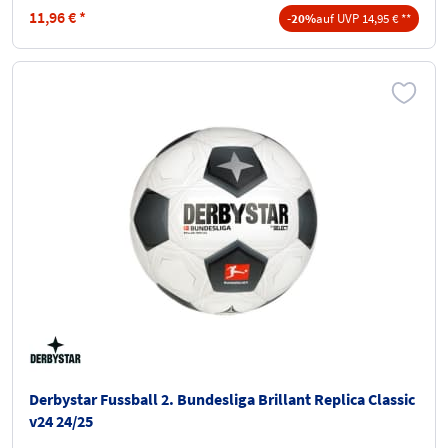
11,96
€
*
-20%
auf UVP 14,95 € **
Derbystar Fussball 2. Bundesliga Brillant Replica Classic
v24 24/25