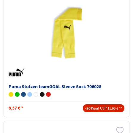
Puma Stutzen teamGOAL Sleeve Sock 706028
8,37
€
*
-30%
auf UVP 11,95 € **