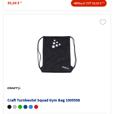
30,04
€
*
-40%
auf UVP 50,00 € **
Craft Turnbeutel Squad Gym Bag 1905598