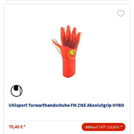
Uhlsport Torwarthandschuhe FM ZNE Absolutgrip HYBD
70,40
€
*
-36%
auf UVP 110,00 € **