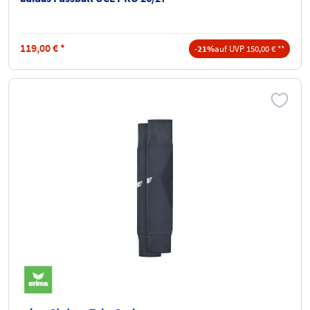
119,00
€
*
-21%
auf UVP 150,00 € **