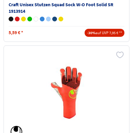
Craft Unisex Stutzen Squad Sock W-O Foot Solid SR
1913914
5,59
€
*
-30%
auf UVP 7,95 € **