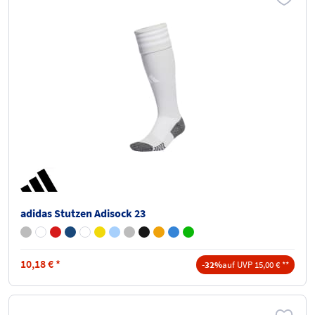
adidas Stutzen Adisock 23
10,18
€
*
-32%
auf UVP 15,00 € **