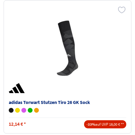
adidas Torwart Stutzen Tiro 26 GK Sock
12,14
€
*
-33%
auf UVP 18,00 € **