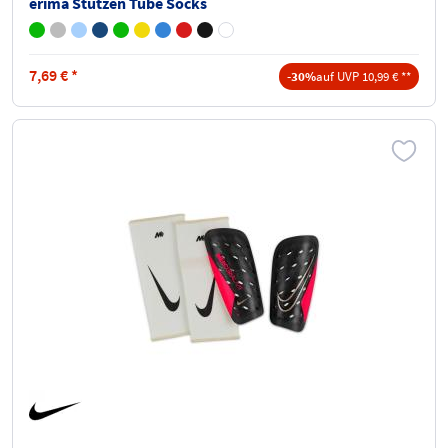
erima Stutzen Tube Socks
7,69
€
*
-30%
auf UVP 10,99 € **