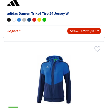
adidas Damen Trikot Tiro 24 Jersey W
12,43
€
*
-50%
auf UVP 25,00 € **