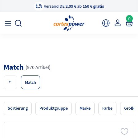
Versand DE
2,99 €
ab
150 € gratis
×
cortexpower Sportshop
Anzeigen
cortexpower.de GmbH
0
Match
(970 Artikel)
Match
Sortierung
Produktgruppe
Marke
Farbe
Größe