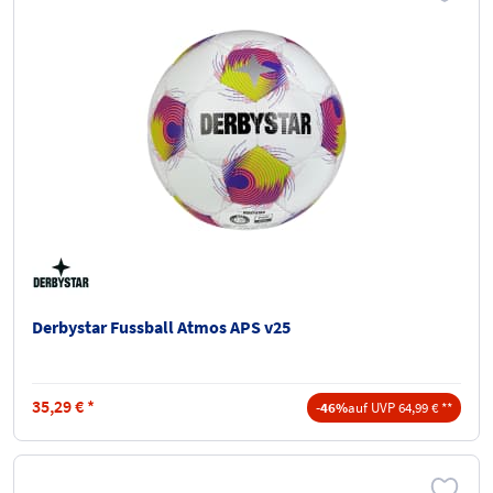
Derbystar Fussball Atmos APS v25
35,29
€
*
-46%
auf UVP 64,99 € **