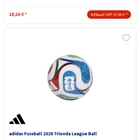
18,24
€
*
-52%
auf UVP 37,99 € **
adidas Fussball 2026 Trionda League Ball