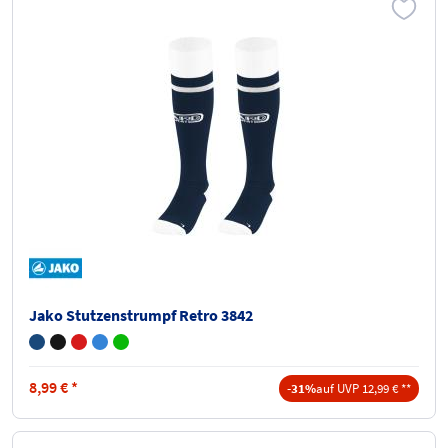
Jako Stutzenstrumpf Retro 3842
8,99
€
*
-31%
auf UVP 12,99 € **