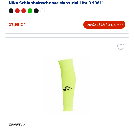
Nike Schienbeinschoner Mercurial Lite DN3611
27,99
€
*
-20%
auf UVP 34,99 € **