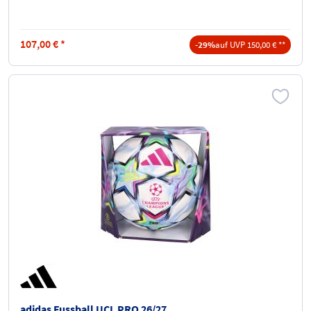
107,00
€
*
-29%
auf UVP 150,00 € **
adidas Fussball UCL PRO 26/27