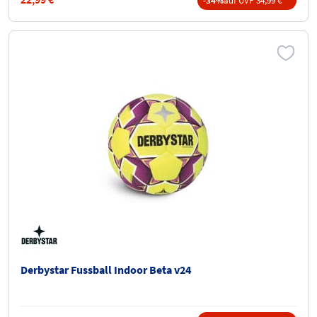
-34%
auf UVP 34,99 € **
Derbystar Fussball Indoor Beta v24