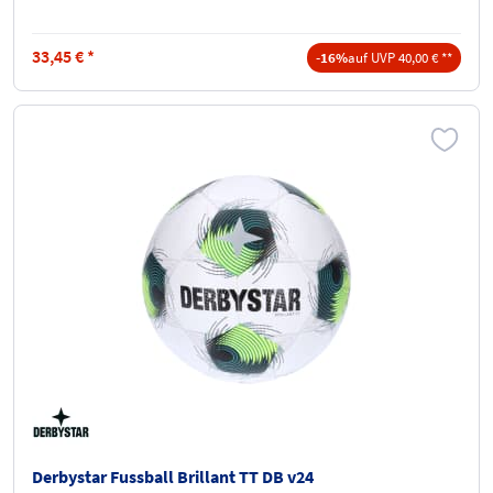
33,45
€
*
-16%
auf UVP 40,00 € **
Derbystar Fussball Brillant TT DB v24