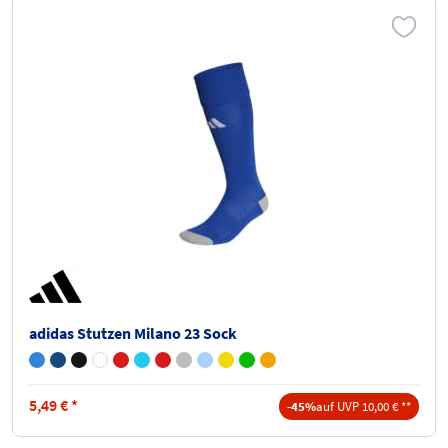
adidas Stutzen Milano 23 Sock
5,49
€
*
-45%
auf UVP 10,00 € **