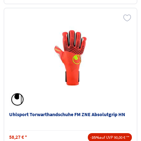
Uhlsport Torwarthandschuhe FM ZNE Absolutgrip HN
58,27
€
*
-35%
auf UVP 90,00 € **