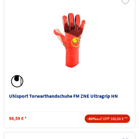
Uhlsport Torwarthandschuhe FM ZNE Ultragrip HN
96,59
€
*
-40%
auf UVP 160,00 € **