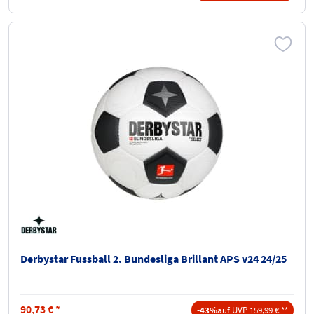
Derbystar Fussball 2. Bundesliga Brillant APS v24 24/25
90,73
€
*
-43%
auf UVP 159,99 € **