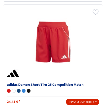
adidas Damen Short Tiro 25 Competition Match
24,41
€
*
-39%
auf UVP 40,00 € **