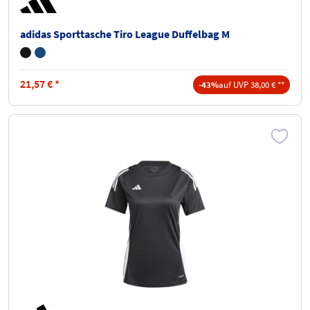
adidas Sporttasche Tiro League Duffelbag M
21,57
€
*
-43%
auf UVP 38,00 € **