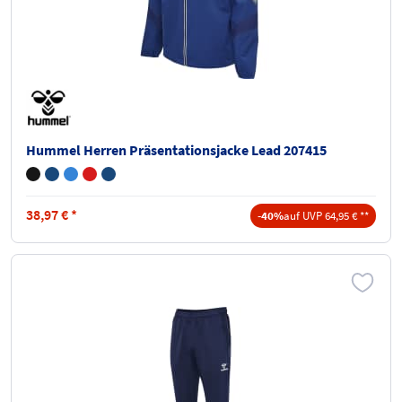
Hummel Herren Präsentationsjacke Lead 207415
38,97
€
*
-40%
auf UVP 64,95 € **