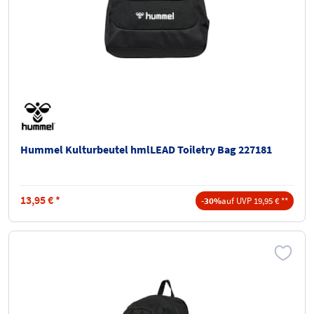
Hummel Kulturbeutel hmlLEAD Toiletry Bag 227181
13,95
€
*
-30%
auf UVP 19,95 € **