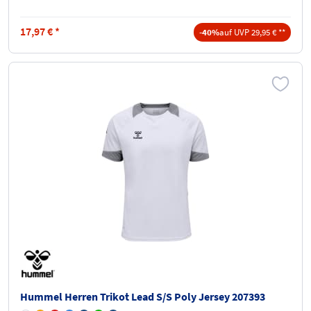
17,97
€
*
-40%
auf UVP 29,95 € **
Hummel Herren Trikot Lead S/S Poly Jersey 207393