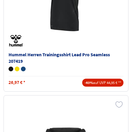
Hummel Herren Trainingsshirt Lead Pro Seamless
207419
26,97
€
*
-40%
auf UVP 44,95 € **