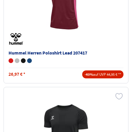
Hummel Herren Poloshirt Lead 207417
26,97
€
*
-40%
auf UVP 44,95 € **