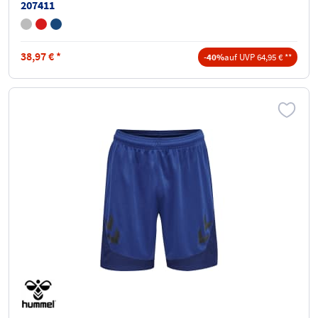
207411
38,97
€
*
-40%
auf UVP 64,95 € **