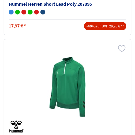
Hummel Herren Short Lead Poly 207395
17,97
€
*
-40%
auf UVP 29,95 € **