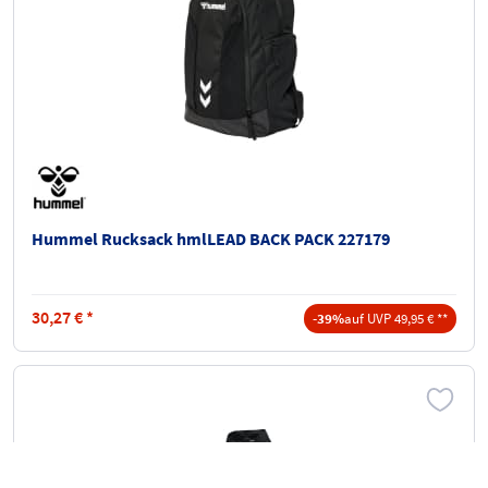
Hummel Rucksack hmlLEAD BACK PACK 227179
30,27
€
*
-39%
auf UVP 49,95 € **