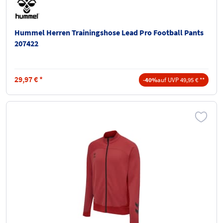
Hummel Herren Trainingshose Lead Pro Football Pants
207422
29,97
€
*
-40%
auf UVP 49,95 € **