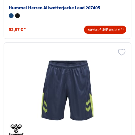
Hummel Herren Allwetterjacke Lead 207405
53,97
€
*
-40%
auf UVP 89,95 € **