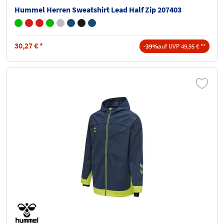
Hummel Herren Sweatshirt Lead Half Zip 207403
30,27
€
*
-39%
auf UVP 49,95 € **