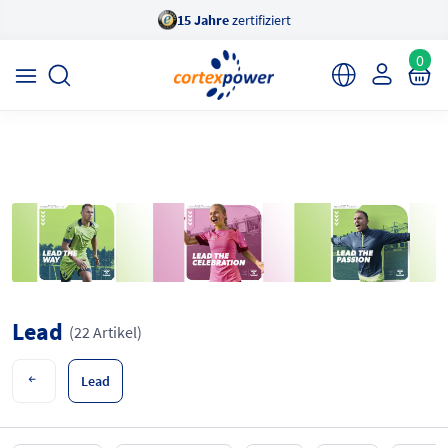
15 Jahre
zertifiziert
×
cortexpower Sportshop
Anzeigen
cortexpower.de GmbH
0
Lead
(22 Artikel)
Lead