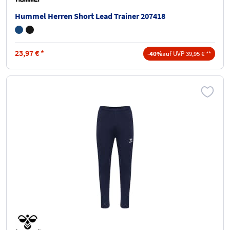
Hummel Herren Short Lead Trainer 207418
23,97
€
*
-40%
auf UVP 39,95 € **