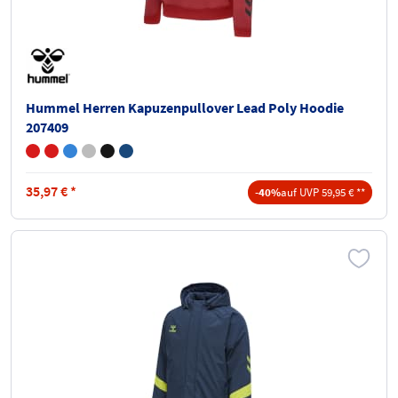
Hummel Herren Kapuzenpullover Lead Poly Hoodie
207409
35,97
€
*
-40%
auf UVP 59,95 € **