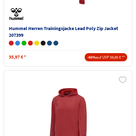
Hummel Herren Trainingsjacke Lead Poly Zip Jacket
207399
35,97
€
*
-40%
auf UVP 59,95 € **