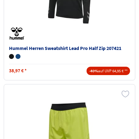
Hummel Herren Sweatshirt Lead Pro Half Zip 207421
38,97
€
*
-40%
auf UVP 64,95 € **