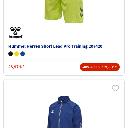
Hummel Herren Short Lead Pro Training 207420
23,97
€
*
-40%
auf UVP 39,95 € **