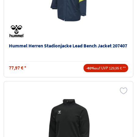
Hummel Herren Stadionjacke Lead Bench Jacket 207407
77,97
€
*
-40%
auf UVP 129,95 € **