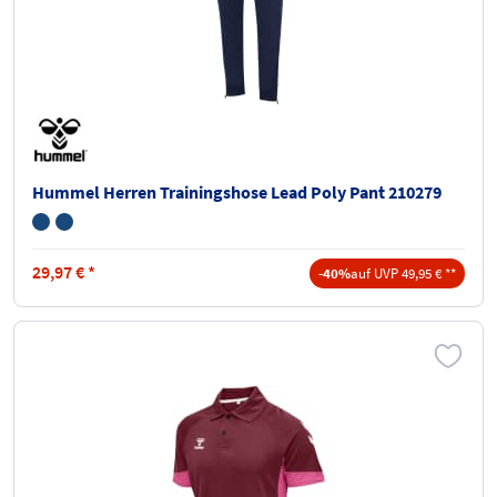
Hummel Herren Trainingshose Lead Poly Pant 210279
29,97
€
*
-40%
auf UVP 49,95 € **