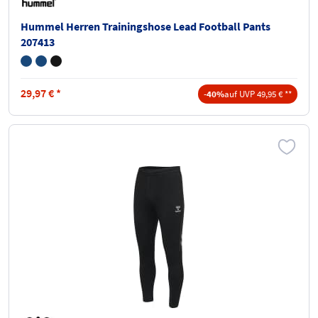
Hummel Herren Trainingshose Lead Football Pants
207413
29,97
€
*
-40%
auf UVP 49,95 € **