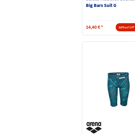
Big Bars Suit G
14,40
€
*
-52%
auf UVP 