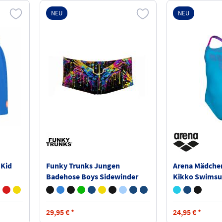
NEU
NEU
 Kid
Funky Trunks Jungen
Arena Mädche
Badehose Boys Sidewinder
Kikko Swimsu
Trunks FTS015B
Back 002878
29,95
€
*
24,95
€
*