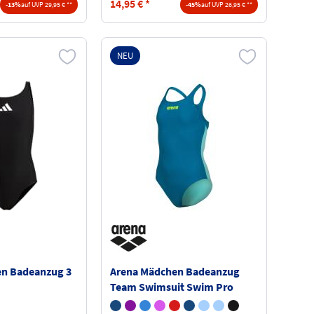
14,95
€
*
-13%
auf UVP 29,95 € **
-45%
auf UVP 26,95 € **
NEU
en Badeanzug 3
Arena Mädchen Badeanzug
Team Swimsuit Swim Pro
004762