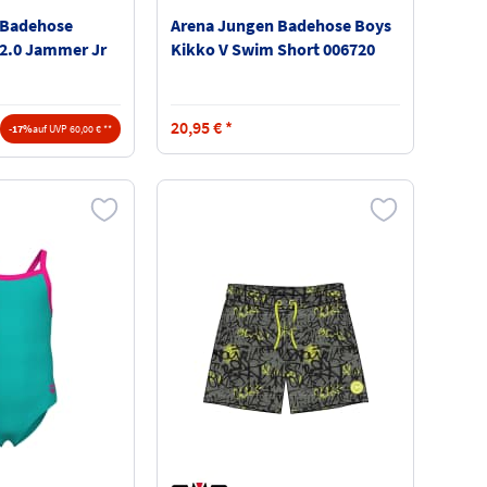
 Badehose
Arena Jungen Badehose Boys
2.0 Jammer Jr
Kikko V Swim Short 006720
20,95
€
*
-17%
auf UVP 60,00 € **