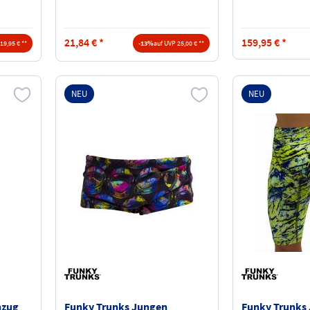
008605
21,84
€
*
159,95
€
*
19,95 € **
-13%
auf UVP 25,00 € **
NEU
NEU
nzug
Funky Trunks Jungen
Funky Trunks