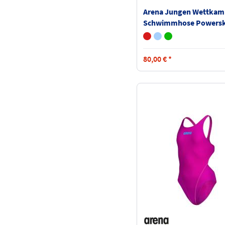
Arena Jungen Wettkam
Schwimmhose Powersk
Next Jammer Jr 006352
80,00
€
*