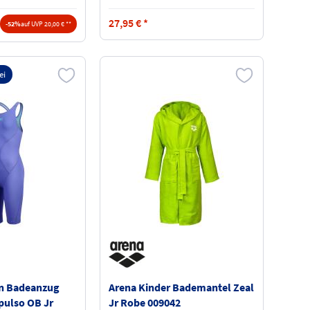
27,95
€
*
-52%
auf UVP 20,00 € **
ei
n Badeanzug
Arena Kinder Bademantel Zeal
pulso OB Jr
Jr Robe 009042