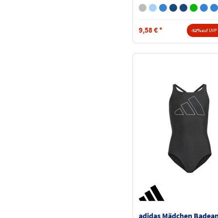
9,58
€
*
-52%
auf UVP 
adidas Mädchen Badea