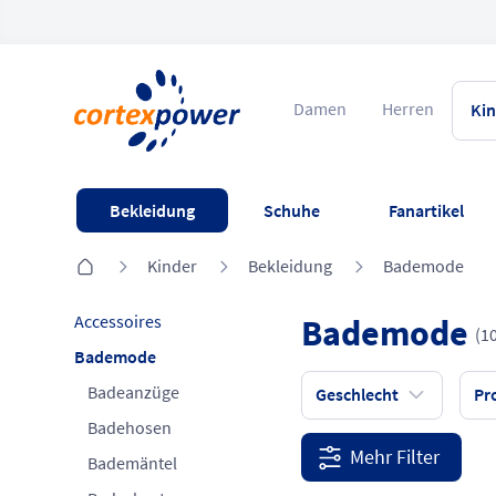
Damen
Herren
Ki
Bekleidung
Schuhe
Fanartikel
Kinder
Bekleidung
Bademode
Accessoires
Bademode
(10
Bademode
Badeanzüge
Geschlecht
Pr
Badehosen
Mehr Filter
Bademäntel