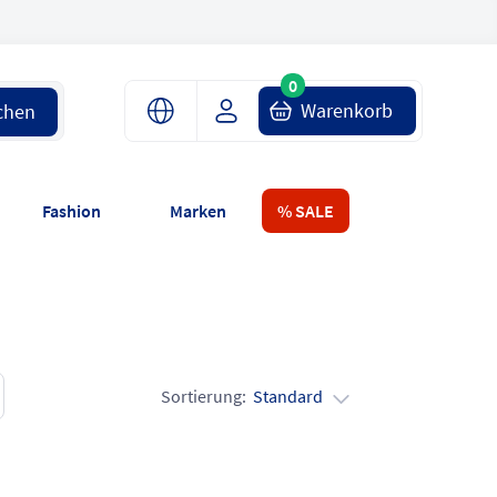
0
Warenkorb
chen
Fashion
Marken
% SALE
Sortierung:
Standard