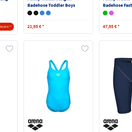
Badehose Toddler Boys
Badehose Fast
Printed Trunk FTS002B
Jammers FTS
21,95
€
*
47,95
€
*
30,00 € **