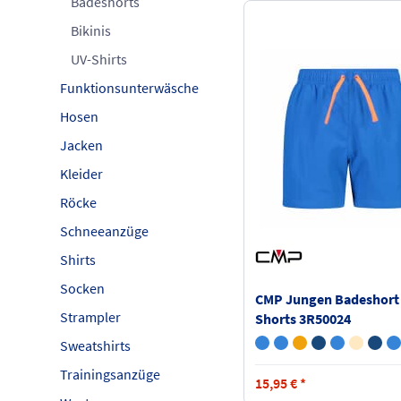
Badeshorts
Bikinis
UV-Shirts
Funktionsunterwäsche
Hosen
Jacken
Kleider
Röcke
Schneeanzüge
Shirts
Socken
CMP Jungen Badeshort
Strampler
Shorts 3R50024
Sweatshirts
Trainingsanzüge
15,95
€
*