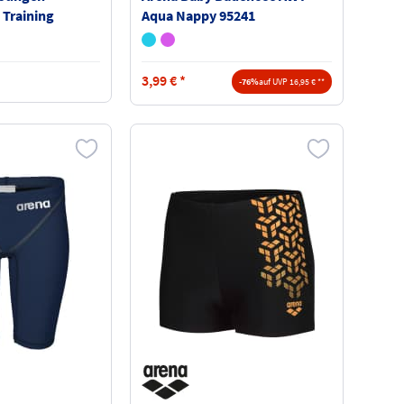
 Training
Aqua Nappy 95241
088B
3,99
€
*
-76%
auf UVP 16,95 € **