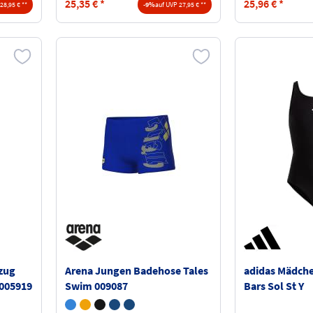
25,35
€
*
25,96
€
*
28,95 € **
-9%
auf UVP 27,95 € **
zug
Arena Jungen Badehose Tales
adidas Mädch
 005919
Swim 009087
Bars Sol St Y