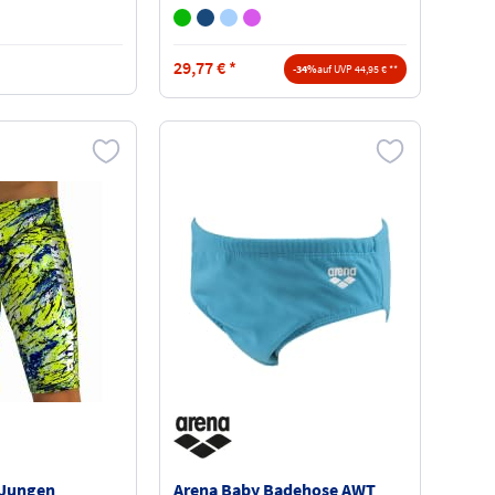
29,77
€
*
-34%
auf UVP 44,95 € **
 Jungen
Arena Baby Badehose AWT