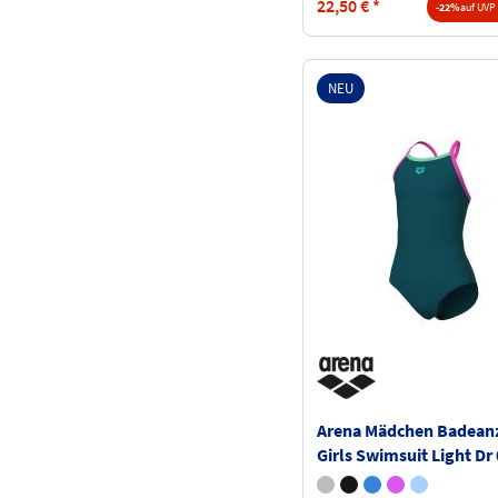
22,50
€
*
-22%
auf UVP 
NEU
Arena Mädchen Badean
Girls Swimsuit Light Dr