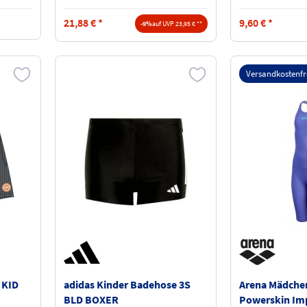
21,88
€
*
9,60
€
*
-9%
auf UVP 23,95 € **
Versandkostenfr
 KID
adidas Kinder Badehose 3S
Arena Mädche
BLD BOXER
Powerskin Im