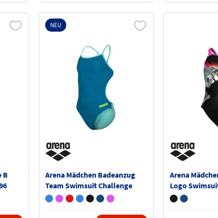
NEU
e B
Arena Mädchen Badeanzug
Arena Mädche
96
Team Swimsuit Challenge
Logo Swimsuit
Solid 004765