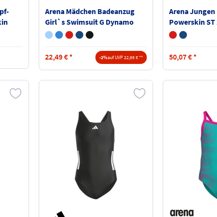
pf-
Arena Mädchen Badeanzug
Arena Jungen
in
Girl`s Swimsuit G Dynamo
Powerskin ST 
006494
2A958
22,49
€
*
50,07
€
*
-2%
auf UVP 22,95 € **