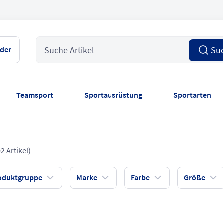
Versand DE
2,99 €
ab
150 € gratis
nder
Su
Teamsport
Sportausrüstung
Sportarten
2 Artikel)
oduktgruppe
Marke
Farbe
Größe