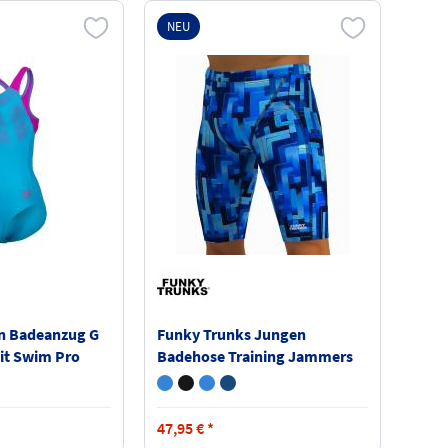
NEU
n Badeanzug G
Funky Trunks Jungen
it Swim Pro
Badehose Training Jammers
FTS003B
47,95
€
*