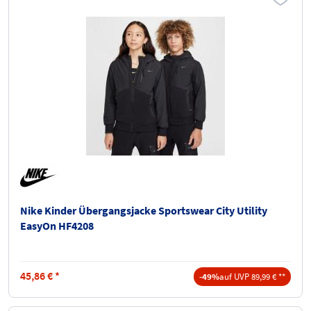
Nike Kinder Übergangsjacke Sportswear City Utility
EasyOn HF4208
45,86
€
*
-49%
auf UVP 89,99 € **