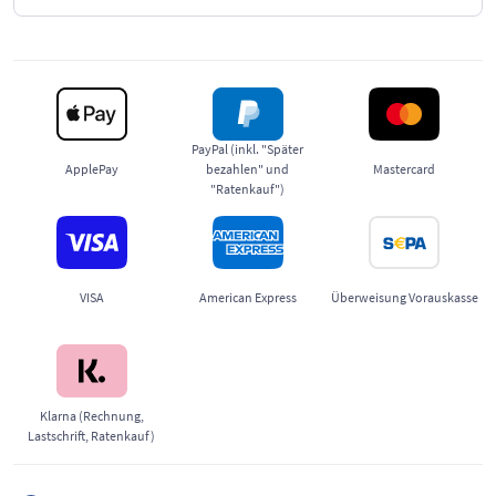
PayPal (inkl. "Später
ApplePay
bezahlen" und
Mastercard
"Ratenkauf")
VISA
American Express
Überweisung Vorauskasse
Klarna (Rechnung,
Lastschrift, Ratenkauf)