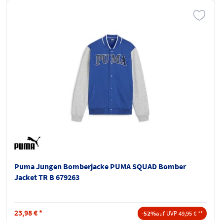
Puma Jungen Bomberjacke PUMA SQUAD Bomber
Jacket TR B 679263
23,98
€
*
-52%
auf UVP 49,95 € **