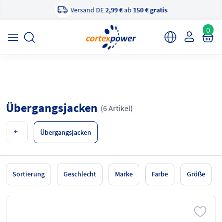
Versand DE
2,99 €
ab
150 € gratis
×
cortexpower Sportshop
Anzeigen
cortexpower.de GmbH
0
Übergangsjacken
(6 Artikel)
Übergangsjacken
Sortierung
Geschlecht
Marke
Farbe
Größe