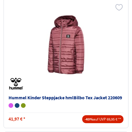
Hummel Kinder Steppjacke hmlBilbo Tex Jacket 220609
41,97
€
*
-40%
auf UVP 69,95 € **