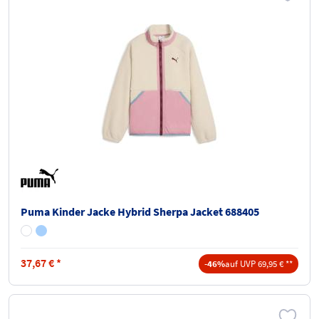
Puma Kinder Jacke Hybrid Sherpa Jacket 688405
37,67
€
*
-46%
auf UVP 69,95 € **