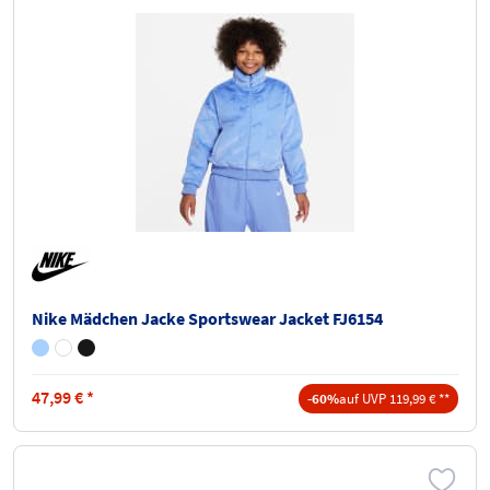
Nike Mädchen Jacke Sportswear Jacket FJ6154
47,99
€
*
-60%
auf UVP 119,99 € **