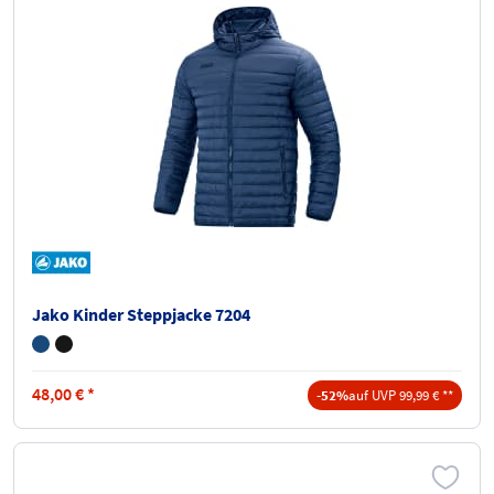
Jako Kinder Steppjacke 7204
48,00
€
*
-52%
auf UVP 99,99 € **