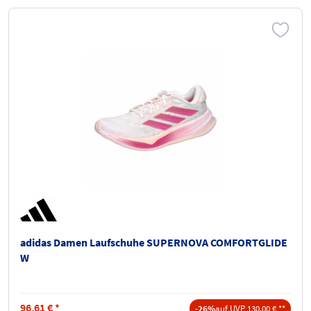
adidas Damen Laufschuhe SUPERNOVA COMFORTGLIDE
W
96,61
€
*
-26%
auf UVP 130,00 € **