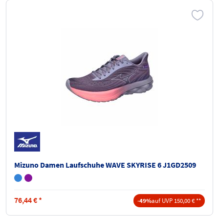
Mizuno Damen Laufschuhe WAVE SKYRISE 6 J1GD2509
76,44
€
*
-49%
auf UVP 150,00 € **