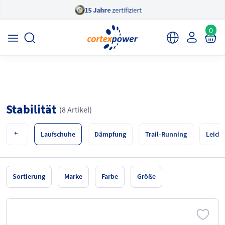
15 Jahre
zertifiziert
×
cortexpower Sportshop
Anzeigen
cortexpower.de GmbH
0
Stabilität
(8 Artikel)
Laufschuhe
Dämpfung
Trail-Running
Leich
Sortierung
Marke
Farbe
Größe