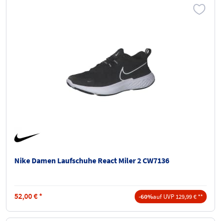
Nike Damen Laufschuhe React Miler 2 CW7136
52,00
€
*
-60%
auf UVP 129,99 € **