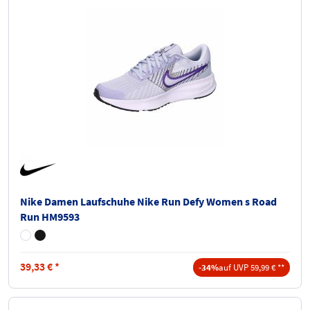
Nike Damen Laufschuhe Nike Run Defy Women s Road
Run HM9593
39,33
€
*
-34%
auf UVP 59,99 € **