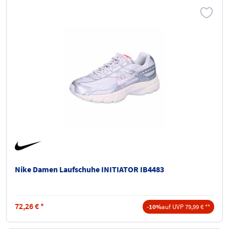
Nike Damen Laufschuhe INITIATOR IB4483
72,26
€
*
-10%
auf UVP 79,99 € **