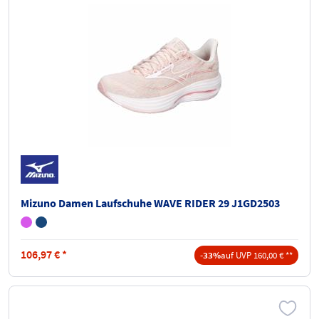
Mizuno Damen Laufschuhe WAVE RIDER 29 J1GD2503
106,97
€
*
-33%
auf UVP 160,00 € **