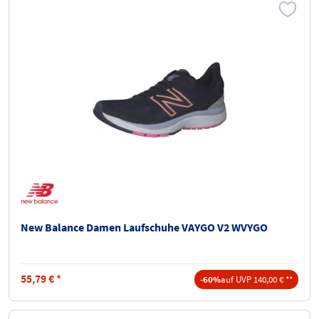
New Balance Damen Laufschuhe VAYGO V2 WVYGO
55,79
€
*
-60%
auf UVP 140,00 € **