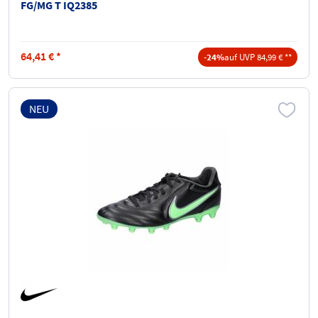
FG/MG T IQ2385
64,41
€
*
-24%
auf UVP 84,99 € **
NEU