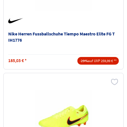
Nike Herren Fussballschuhe Tiempo Maestro Elite FG T
IH1776
185,03
€
*
-29%
auf UVP 259,99 € **