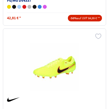
FG/MG DV4337
42,81
€
*
-50%
auf UVP 84,99 € **