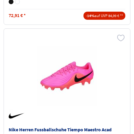
72,91
€
*
-14%
auf UVP 84,99 € **
Nike Herren Fussballschuhe Tiempo Maestro Acad