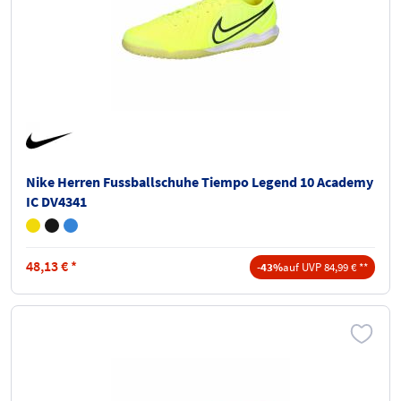
Nike Herren Fussballschuhe Tiempo Legend 10 Academy
IC DV4341
48,13
€
*
-43%
auf UVP 84,99 € **