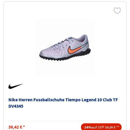
Nike Herren Fussballschuhe Tiempo Legend 10 Club TF
DV4345
36,42
€
*
-34%
auf UVP 54,99 € **