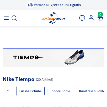
Versand DE
2,99 €
ab
150 € gratis
×
cortexpower Sportshop
Anzeigen
cortexpower.de GmbH
0
Nike Tiempo
(20 Artikel)
Fussballschuhe
Indoor-Sohle
Kunstrasen-Sohle