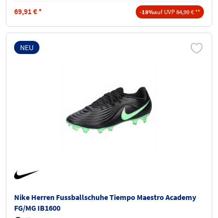
69,91
€
*
-18%
auf UVP 84,99 € **
NEU
Nike Herren Fussballschuhe Tiempo Maestro Academy
FG/MG IB1600