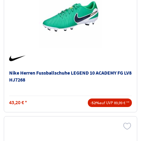
Nike Herren Fussballschuhe LEGEND 10 ACADEMY FG LV8
HJ7268
43,20
€
*
-52%
auf UVP 89,99 € **