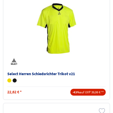
Select Herren Schiedsrichter Trikot v21
22,62
€
*
-43%
auf UVP 39,99 € **