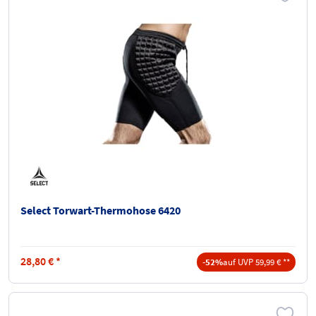
Select Torwart-Thermohose 6420
28,80
€
*
-52%
auf UVP 59,99 € **