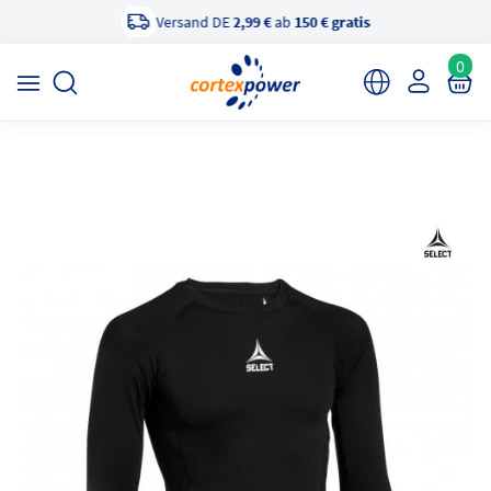
Versand DE
2,99 €
ab
150 € gratis
×
cortexpower Sportshop
Anzeigen
cortexpower.de GmbH
0