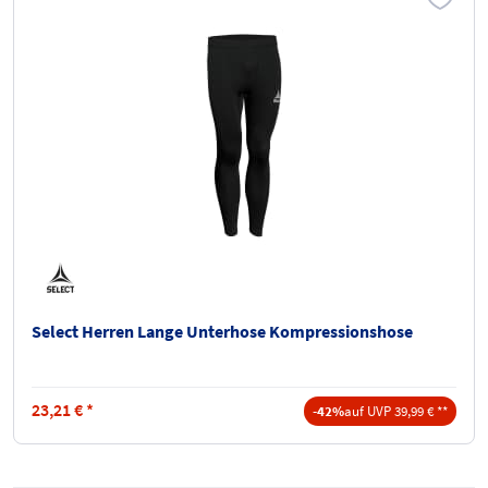
Select Herren Lange Unterhose Kompressionshose
23,21
€
*
-42%
auf UVP 39,99 € **