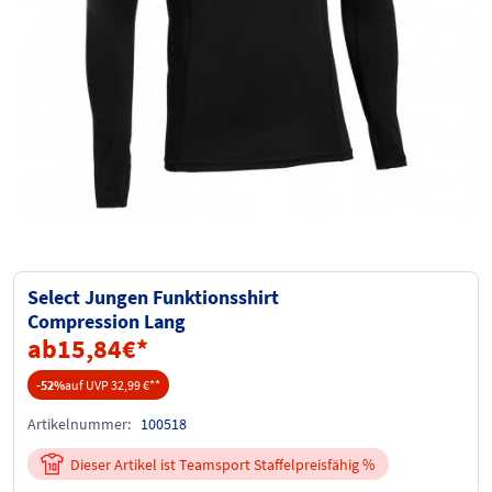
Select Jungen Funktionsshirt
Compression Lang
ab
15,84
€
*
-52%
auf UVP 32,99 €
**
Artikelnummer:
100518
Dieser Artikel ist Teamsport Staffelpreisfähig %