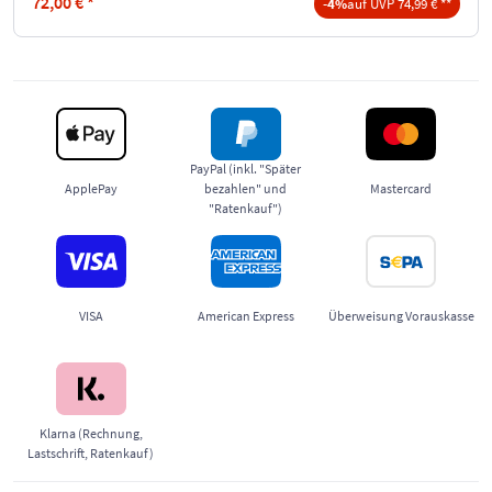
72,00
€
*
-4%
auf UVP 74,99 € **
PayPal (inkl. "Später
ApplePay
bezahlen" und
Mastercard
"Ratenkauf")
VISA
American Express
Überweisung Vorauskasse
Klarna (Rechnung,
Lastschrift, Ratenkauf)