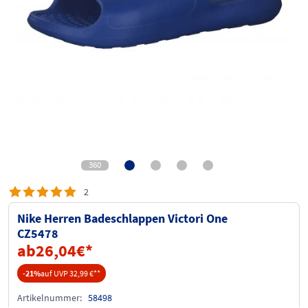
360
2
Nike Herren Badeschlappen Victori One
CZ5478
ab
26,04
€
*
-21%
auf UVP 32,99 €
**
Artikelnummer:
58498