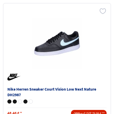
Nike Herren Sneaker Court Vision Low Next Nature
DH2987
48,46
€
*
-39%
auf UVP 79,99 € **