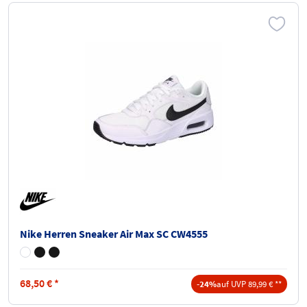
Nike Herren Sneaker Air Max SC CW4555
68,50
€
*
-24%
auf UVP 89,99 € **