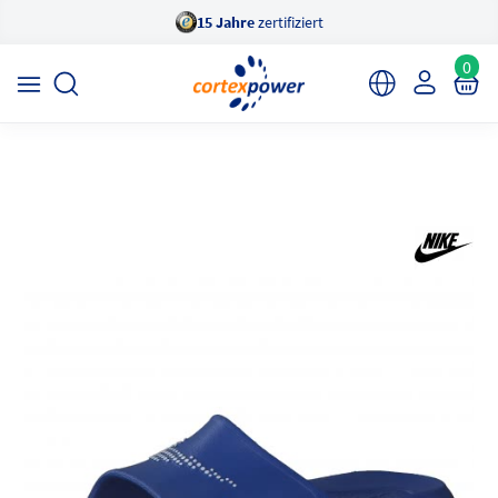
15 Jahre
zertifiziert
×
cortexpower Sportshop
Anzeigen
cortexpower.de GmbH
0