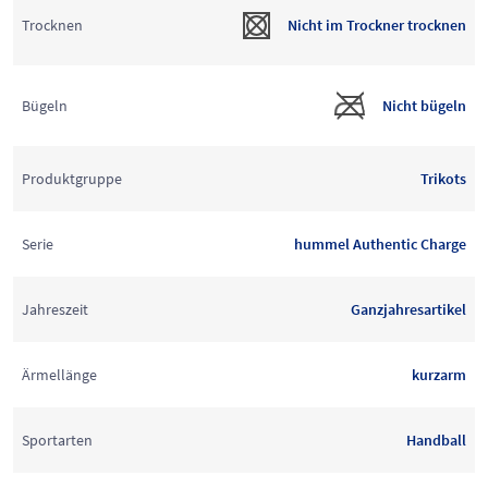
Trocknen
Nicht im Trockner trocknen
Bügeln
Nicht bügeln
Produktgruppe
Trikots
Serie
hummel Authentic Charge
Jahreszeit
Ganzjahresartikel
Ärmellänge
kurzarm
Sportarten
Handball