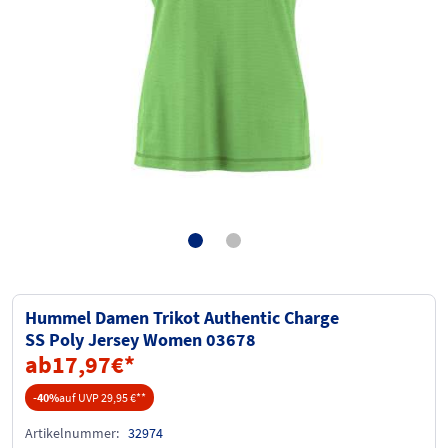
Hummel Damen Trikot Authentic Charge
SS Poly Jersey Women 03678
ab
17,97
€
*
-40%
auf UVP 29,95 €
**
Artikelnummer:
32974