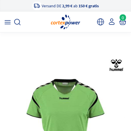
Versand DE
2,99 €
ab
150 € gratis
×
cortexpower Sportshop
Anzeigen
cortexpower.de GmbH
0