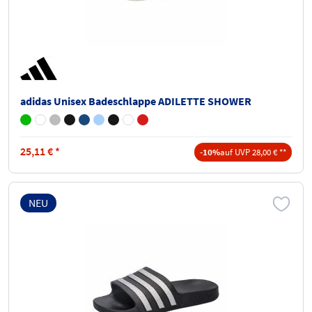
adidas Unisex Badeschlappe ADILETTE SHOWER
25,11
€
*
-10%
auf UVP 28,00 € **
NEU