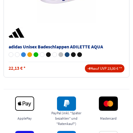
adidas Unisex Badeschlappen ADILETTE AQUA
22,13
€
*
-4%
auf UVP 23,00 € **
PayPal (inkl. "Später
ApplePay
bezahlen" und
Mastercard
"Ratenkauf")