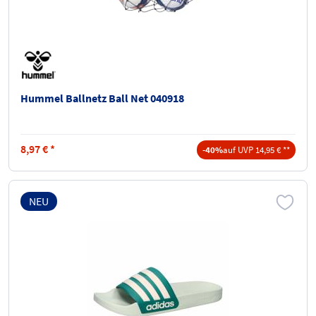
Hummel Ballnetz Ball Net 040918
8,97
€
*
-40%
auf UVP 14,95 € **
NEU