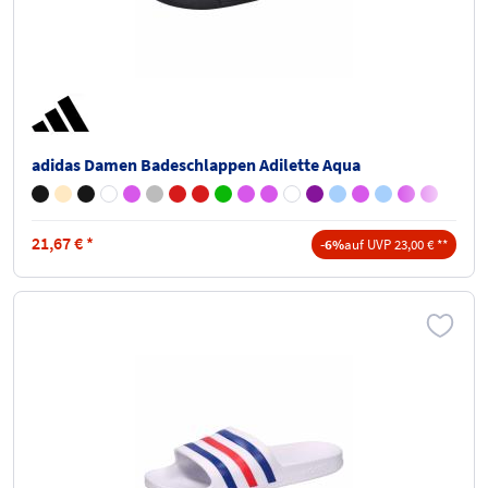
adidas Damen Badeschlappen Adilette Aqua
21,67
€
*
-6%
auf UVP 23,00 € **