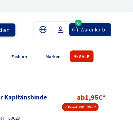
0
Warenkorb
chen
Fashion
Marken
% SALE
ab
1,95
€
*
r Kapitänsbinde
-51%
auf UVP 3,99 €
**
er:
60629