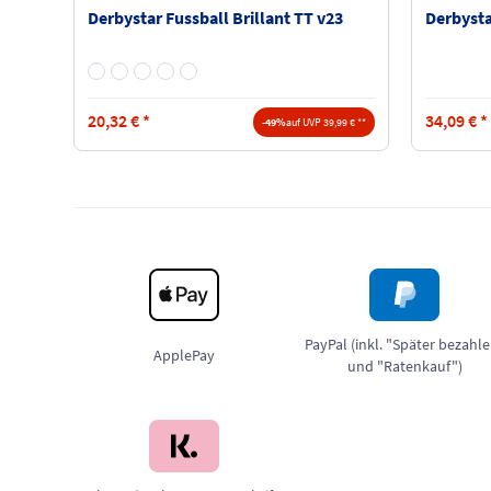
Derbystar Fussball Brillant TT v23
Derbysta
20,32
€
*
34,09
€
*
-49%
auf UVP 39,99 € **
PayPal (inkl. "Später bezahl
ApplePay
und "Ratenkauf")