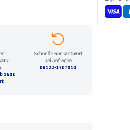
er
Schnelle Rückantwort
sand
bei Anfragen
b
06122-1707010
b 150€
rt