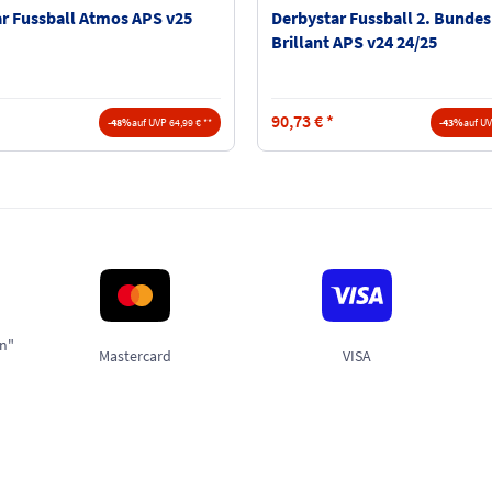
r Fussball Atmos APS v25
Derbystar Fussball 2. Bundes
Brillant APS v24 24/25
90,73
€
*
-48%
auf UVP 64,99 € **
-43%
auf UV
en"
Mastercard
VISA