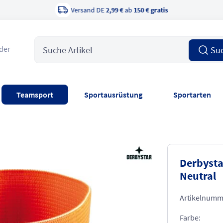
15 Jahre
zertifiziert
der
Su
Teamsport
Sportausrüstung
Sportarten
Derbysta
Neutral
Artikelnumm
Farbe: