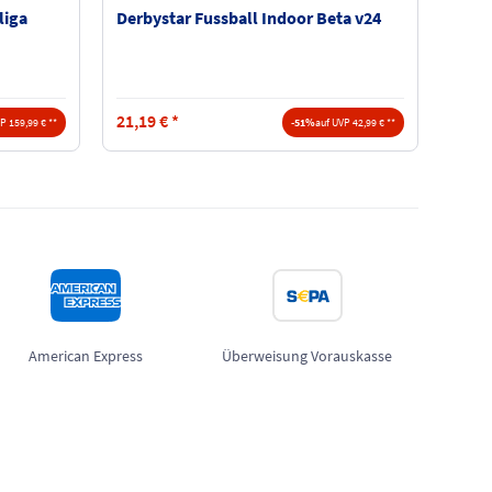
liga
Derbystar Fussball Indoor Beta v24
21,19
€
*
P 159,99 € **
-51%
auf UVP 42,99 € **
American Express
Überweisung Vorauskasse